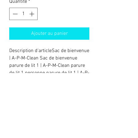
Quantité
*
Ajouter au panier
Description d'articleSac de bienvenue
| A-P-M-Clean Sac de bienvenue
parure de lit 1 | A-P-M-Clean parure
de lit 1 personne parure de lit 1 | A-P-
M-Clean parure de lit 1 personne.
Saisissez ici les caractéristiques de
l'article : taille, matière et autres
informations utiles.
DÉTAILS D'ARTICLE
Détails d'article. Saisissez ici les