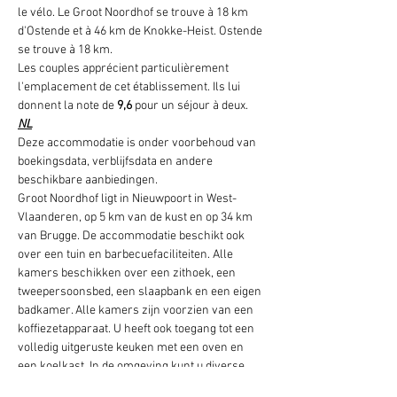
le vélo. Le Groot Noordhof se trouve à 18 km 
d'Ostende et à 46 km de Knokke-Heist. Ostende 
se trouve à 18 km.
Les couples apprécient particulièrement 
l'emplacement de cet établissement. Ils lui 
donnent la note de 
9,6
 pour un séjour à deux.
NL
Deze accommodatie is onder voorbehoud van 
boekingsdata, verblijfsdata en andere 
beschikbare aanbiedingen.
Groot Noordhof ligt in Nieuwpoort in West-
Vlaanderen, op 5 km van de kust en op 34 km 
van Brugge. De accommodatie beschikt ook 
over een tuin en barbecuefaciliteiten. Alle 
kamers beschikken over een zithoek, een 
tweepersoonsbed, een slaapbank en een eigen 
badkamer. Alle kamers zijn voorzien van een 
koffiezetapparaat. U heeft ook toegang tot een 
volledig uitgeruste keuken met een oven en 
een koelkast. In de omgeving kunt u diverse 
activiteiten ondernemen, zoals golfen en 