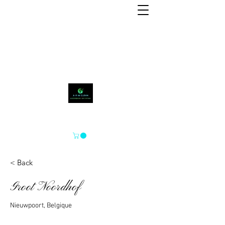
A-P-M-CLEAN
< Back
Groot Noordhof
Nieuwpoort, Belgique