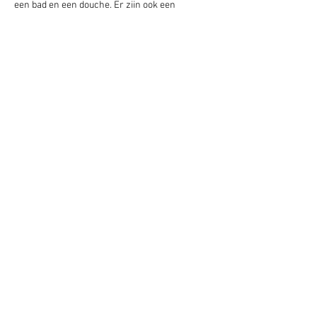
een bad en een douche. Er zijn ook een 
flatscreen-tv met satellietzenders, een 
spelcomputer, Blu-ray, iPad en cd-spelers 
aanwezig. Voor extra privacy beschikt de 
geluiddichte accommodatie over een eigen 
ingang.
Het treinstation van Duinkerke ligt op 23 km 
afstand. De internationale luchthaven 
Oostende-Brugge ligt op 36 km afstand.
Property Details
Property Type
Appartement
Bedrooms
2
Bathrooms
1
Property Location
De Panne, Belgique