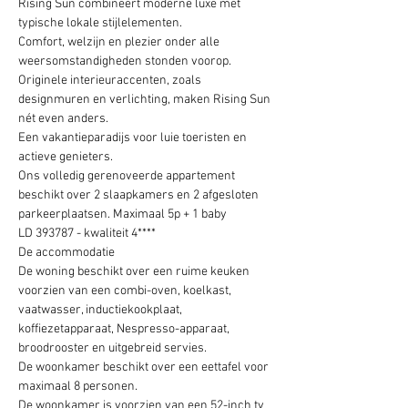
Rising Sun combineert moderne luxe met 
typische lokale stijlelementen.
Comfort, welzijn en plezier onder alle 
weersomstandigheden stonden voorop. 
Originele interieuraccenten, zoals 
designmuren en verlichting, maken Rising Sun 
nét even anders.
Een vakantieparadijs voor luie toeristen en 
actieve genieters.
Ons volledig gerenoveerde appartement 
beschikt over 2 slaapkamers en 2 afgesloten 
parkeerplaatsen. Maximaal 5p + 1 baby
LD 393787 - kwaliteit 4****
De accommodatie
De woning beschikt over een ruime keuken 
voorzien van een combi-oven, koelkast, 
vaatwasser, inductiekookplaat, 
koffiezetapparaat, Nespresso-apparaat, 
broodrooster en uitgebreid servies.
De woonkamer beschikt over een eettafel voor 
maximaal 8 personen.
De woonkamer is voorzien van een 52-inch tv 