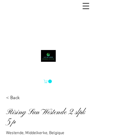
A-P-M-CLEAN
< Back
Rising Sun Westende 2 slpk
5 p
Westende, Middelkerke, Belgique