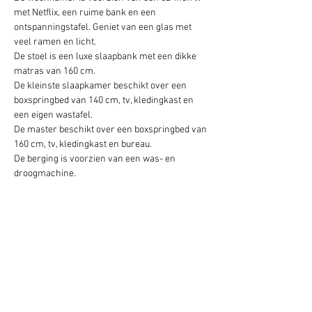
met Netflix, een ruime bank en een 
ontspanningstafel. Geniet van een glas met 
veel ramen en licht.
De stoel is een luxe slaapbank met een dikke 
matras van 160 cm.
De kleinste slaapkamer beschikt over een 
boxspringbed van 140 cm, tv, kledingkast en 
een eigen wastafel.
De master beschikt over een boxspringbed van 
160 cm, tv, kledingkast en bureau.
De berging is voorzien van een was- en 
droogmachine.
We hebben ook een babybedje met extra 
matras en een kinderstoel die in hoogte 
verstelbaar is, afhankelijk van de leeftijd.
De badkamer beschikt over een ruime 
inloopdouche met zitje. Er is een apart toilet.
Er is geen terras, maar de woonkamer is zo 
ingericht dat het gevoel van de zee sterk 
aanwezig is. Open het dubbele raam, leg het 
zeegras in de raamopening en waan je in de 