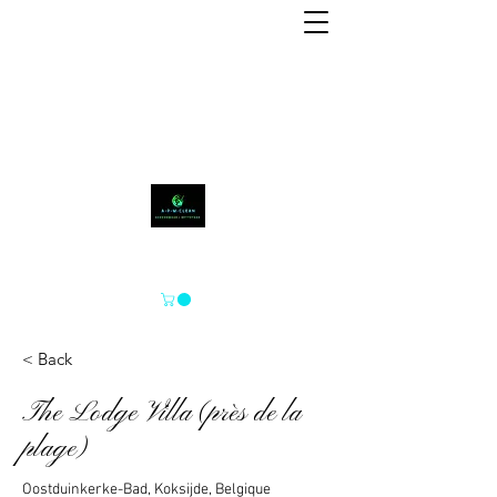
A-P-M-CLEAN
< Back
The Lodge Villa (près de la
plage)
Oostduinkerke-Bad, Koksijde, Belgique