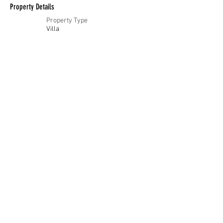
Property Details
Property Type
Villa
Bedrooms
4
Bathrooms
4
Property Location
Oostduinkerke-Bad, Koksijde, Belgique