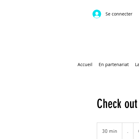
Se connecter
Accueil
En partenariat
L
Check out
.
30 min
3
.
0