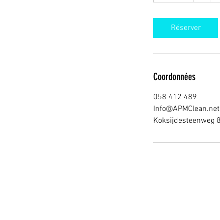
m
i
Réserver
n
Coordonnées
058 412 489
Info@APMClean.net
Koksijdesteenweg 8