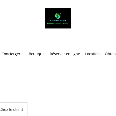
A-P-M-CLEAN
a Conciergerie
Boutique
Réserver en ligne
Location
Obteni
Chez le client