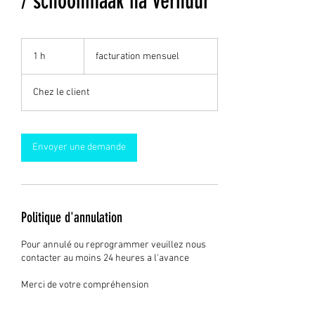
/ schoonmaak na verhuur
facturation
mensuel
1 h
1
facturation mensuel
Chez le client
Envoyer une demande
Politique d'annulation
Pour annulé ou reprogrammer veuillez nous
contacter au moins 24 heures a l'avance
Merci de votre compréhension
A-P-M-Clean
Aaron Dehottay