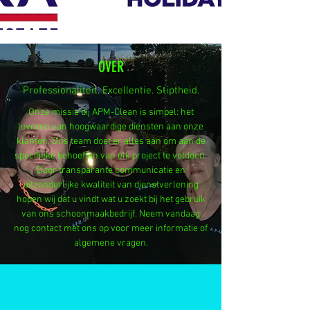
OVER
Professionaliteit. Excellentie. Stiptheid.
Onze missie bij APM-Clean is simpel: het
leveren van hoogwaardige diensten aan onze
klanten. Ons team doet er alles aan om aan de
specifieke behoeften van elk project te voldoen.
Door transparante communicatie en
uitzonderlijke kwaliteit van dienstverlening
hopen wij dat u vindt wat u zoekt bij het gebruik
van ons schoonmaakbedrijf. Neem vandaag
nog contact met ons op voor meer informatie of
algemene vragen.