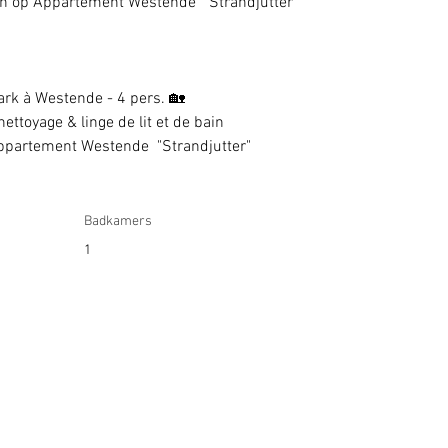
den op Appartement Westende  "Strandjutter"
ark à Westende - 4 pers. 🏡
ettoyage & linge de lit et de bain 
Appartement Westende  "Strandjutter"
Badkamers
1