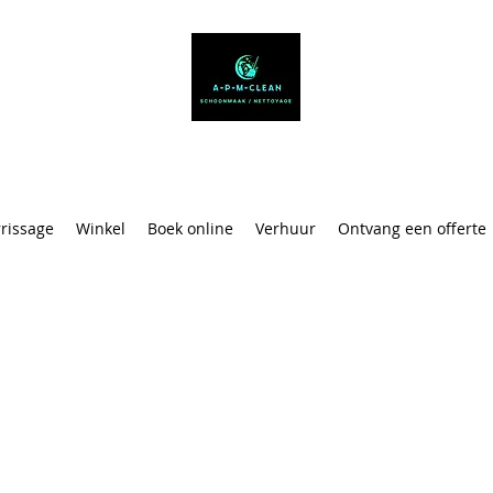
APM-SCHOON
rrissage
Winkel
Boek online
Verhuur
Ontvang een offerte