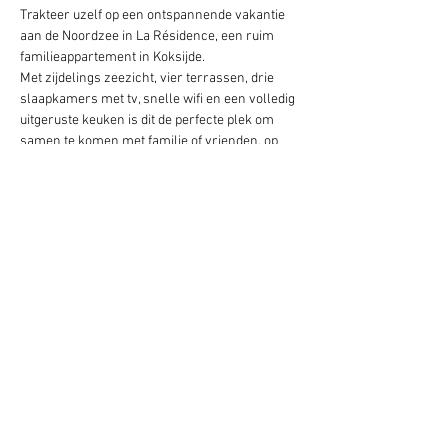
Trakteer uzelf op een ontspannende vakantie 
aan de Noordzee in La Résidence, een ruim 
familieappartement in Koksijde.
Met zijdelings zeezicht, vier terrassen, drie 
slaapkamers met tv, snelle wifi en een volledig 
uitgeruste keuken is dit de perfecte plek om 
samen te komen met familie of vrienden, op 
een steenworp afstand van het strand en de 
winkels.
Eigendomsgegevens
Eigendomstype
Penthouse
Slaapkamers
3
Badkamers
2
Locatie van het pand
Koksijde, Belgique