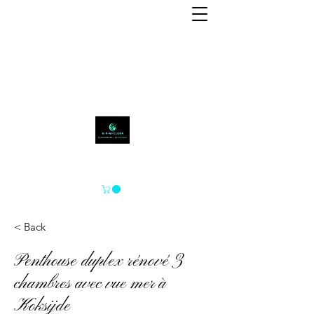
APM-SCHOON
< Back
Penthouse duplex rénové 3
chambres avec vue mer à
Koksijde