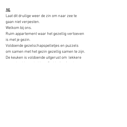
NL
Laat dit druilige weer de zin om naar zee te 
gaan niet verpesten.
Welkom bij ons.
Ruim appartement waar het gezellig vertoeven 
is met je gezin.
Voldoende gezelschapspelletjes en puzzels 
om samen met het gezin gezellig samen te zijn.
De keuken is voldoende uitgerust om  lekkere 
pannekoekjes te bakken. De kindjes (en de 
mama's en papa's 😉) zullen smullen 😋
Meer foto's en info vind je op de fb pagina.
Vragen 🤔 stuur gerust een berichtje.
Eigendomsgegevens
Eigendomstype
Appartement
Slaapkamers
2
Badkamers